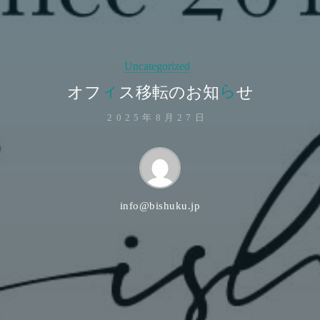
Uncategorized
ィ
ら
オ
フ
ス
移
転
の
お
知
せ
2025年8月27日
info@bishuku.jp