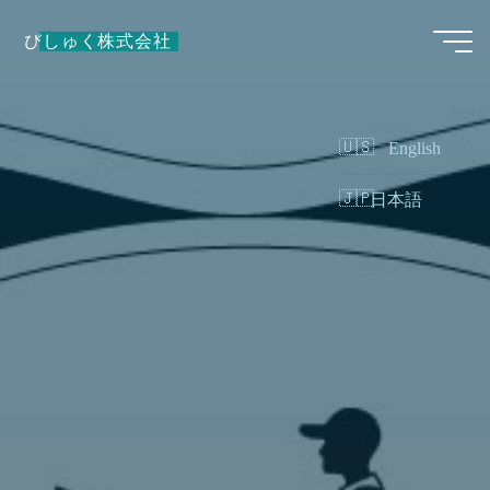
Skip
びしゅく株式会社
to
content
English
日本語