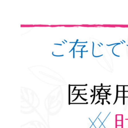
コ
ン
テ
ン
ツ
へ
ス
キ
ッ
プ