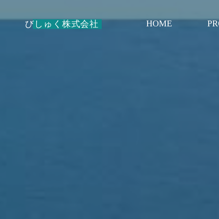
コ
ン
HOME
PR
びしゅく株式会社
テ
ン
ツ
へ
ス
キ
ッ
プ