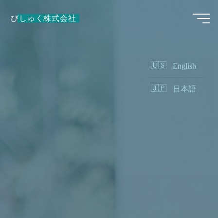
コ
びしゅく株式会社
ン
テ
ン
ツ
English
へ
日本語
ス
キ
ッ
プ