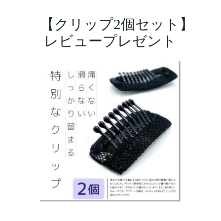
コ
ン
【クリップ2個セット】
テ
レビュープレゼント
ン
ツ
へ
ス
キ
ッ
プ